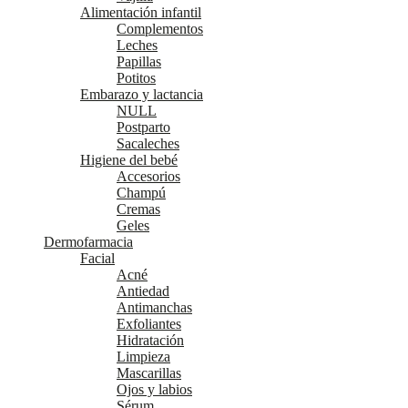
Alimentación infantil
Complementos
Leches
Papillas
Potitos
Embarazo y lactancia
NULL
Postparto
Sacaleches
Higiene del bebé
Accesorios
Champú
Cremas
Geles
Dermofarmacia
Facial
Acné
Antiedad
Antimanchas
Exfoliantes
Hidratación
Limpieza
Mascarillas
Ojos y labios
Sérum