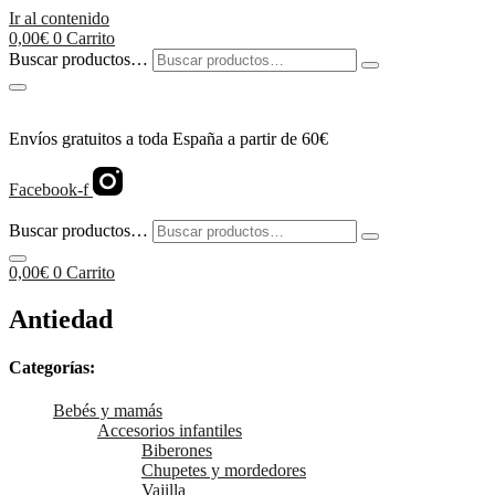
Ir al contenido
0,00
€
0
Carrito
Buscar productos…
Envíos gratuitos a toda España a partir de 60€
Facebook-f
Buscar productos…
0,00
€
0
Carrito
Antiedad
Categorías:
Bebés y mamás
Accesorios infantiles
Biberones
Chupetes y mordedores
Vajilla