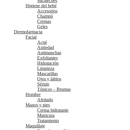
Sacaleches
Higiene del bebé
Accesorios
Champú
Cremas
Geles
Dermofarmacia
Facial
Acné
Antiedad
Antimanchas
Exfoliantes
Hidratación
Limpieza
Mascarillas
Ojos y labios
Sérum
Tónicos – Brumas
Hombre
Afeitado
Manos y pies
Crema hidratante
Manicura
Tratamiento
Maquillaje