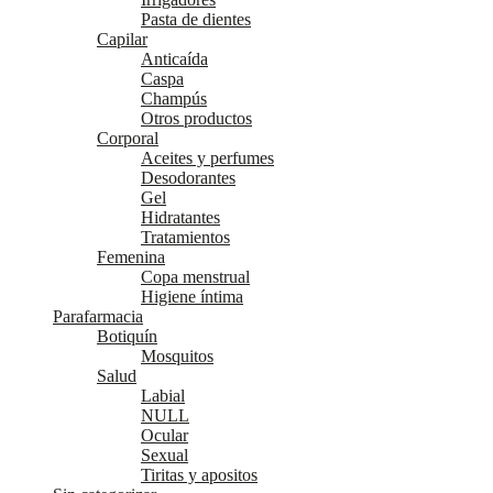
Pasta de dientes
Capilar
Anticaída
Caspa
Champús
Otros productos
Corporal
Aceites y perfumes
Desodorantes
Gel
Hidratantes
Tratamientos
Femenina
Copa menstrual
Higiene íntima
Parafarmacia
Botiquín
Mosquitos
Salud
Labial
NULL
Ocular
Sexual
Tiritas y apositos