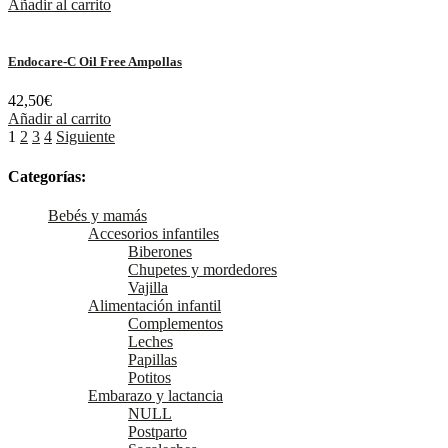
Añadir al carrito
Endocare-C Oil Free Ampollas
42,50
€
Añadir al carrito
1
2
3
4
Siguiente
Categorías:
Bebés y mamás
Accesorios infantiles
Biberones
Chupetes y mordedores
Vajilla
Alimentación infantil
Complementos
Leches
Papillas
Potitos
Embarazo y lactancia
NULL
Postparto