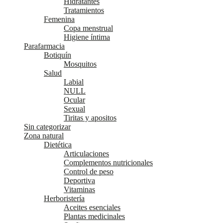
Hidratantes
Tratamientos
Femenina
Copa menstrual
Higiene íntima
Parafarmacia
Botiquín
Mosquitos
Salud
Labial
NULL
Ocular
Sexual
Tiritas y apositos
Sin categorizar
Zona natural
Dietética
Articulaciones
Complementos nutricionales
Control de peso
Deportiva
Vitaminas
Herboristería
Aceites esenciales
Plantas medicinales