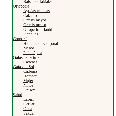
Bálsamos labiales
Ortopedia
Ayudas técnicas
Calzado
Ortesis mayos
Ortesis menor
Ortopedia infantil
Plantillas
Corporal
Hidratación Corporal
Manos
Piel atópica
Gafas de lectura
Cadenas
Gafas de Sol
Cadenas
Hombre
Mujer
Niños
Unisex
Salud
Labial
Ocular
Ótica
Sexual