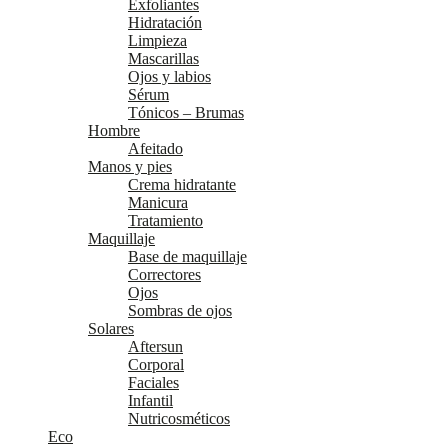
Exfoliantes
Hidratación
Limpieza
Mascarillas
Ojos y labios
Sérum
Tónicos – Brumas
Hombre
Afeitado
Manos y pies
Crema hidratante
Manicura
Tratamiento
Maquillaje
Base de maquillaje
Correctores
Ojos
Sombras de ojos
Solares
Aftersun
Corporal
Faciales
Infantil
Nutricosméticos
Eco