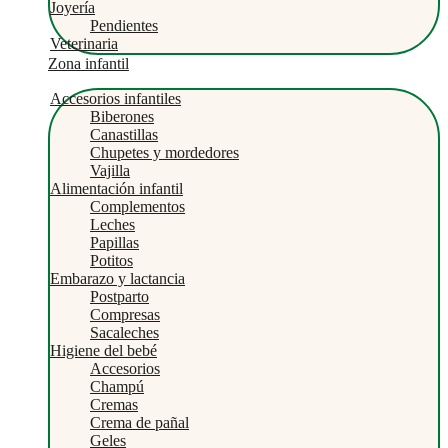
Joyería
Pendientes
Veterinaria
Zona infantil
Accesorios infantiles
Biberones
Canastillas
Chupetes y mordedores
Vajilla
Alimentación infantil
Complementos
Leches
Papillas
Potitos
Embarazo y lactancia
Postparto
Compresas
Sacaleches
Higiene del bebé
Accesorios
Champú
Cremas
Crema de pañal
Geles