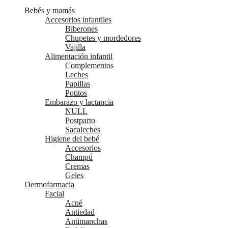
Bebés y mamás
Accesorios infantiles
Biberones
Chupetes y mordedores
Vajilla
Alimentación infantil
Complementos
Leches
Papillas
Potitos
Embarazo y lactancia
NULL
Postparto
Sacaleches
Higiene del bebé
Accesorios
Champú
Cremas
Geles
Dermofarmacia
Facial
Acné
Antiedad
Antimanchas