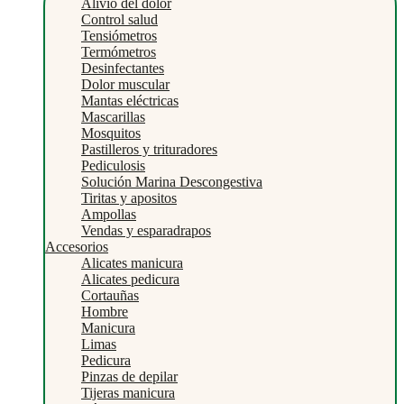
Alivio del dolor
Control salud
Tensiómetros
Termómetros
Desinfectantes
Dolor muscular
Mantas eléctricas
Mascarillas
Mosquitos
Pastilleros y trituradores
Pediculosis
Solución Marina Descongestiva
Tiritas y apositos
Ampollas
Vendas y esparadrapos
Accesorios
Alicates manicura
Alicates pedicura
Cortauñas
Hombre
Manicura
Limas
Pedicura
Pinzas de depilar
Tijeras manicura