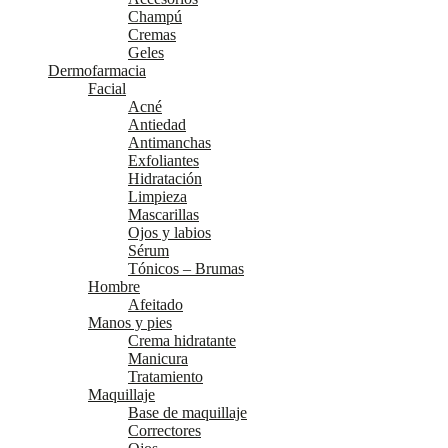
Champú
Cremas
Geles
Dermofarmacia
Facial
Acné
Antiedad
Antimanchas
Exfoliantes
Hidratación
Limpieza
Mascarillas
Ojos y labios
Sérum
Tónicos – Brumas
Hombre
Afeitado
Manos y pies
Crema hidratante
Manicura
Tratamiento
Maquillaje
Base de maquillaje
Correctores