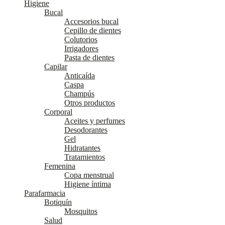
Higiene
Bucal
Accesorios bucal
Cepillo de dientes
Colutorios
Irrigadores
Pasta de dientes
Capilar
Anticaída
Caspa
Champús
Otros productos
Corporal
Aceites y perfumes
Desodorantes
Gel
Hidratantes
Tratamientos
Femenina
Copa menstrual
Higiene íntima
Parafarmacia
Botiquín
Mosquitos
Salud