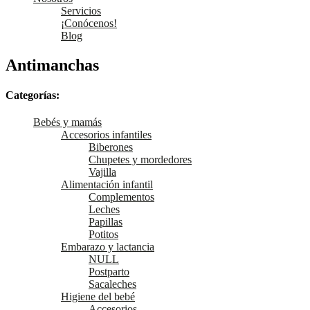
Servicios
¡Conócenos!
Blog
Antimanchas
Categorías:
Bebés y mamás
Accesorios infantiles
Biberones
Chupetes y mordedores
Vajilla
Alimentación infantil
Complementos
Leches
Papillas
Potitos
Embarazo y lactancia
NULL
Postparto
Sacaleches
Higiene del bebé
Accesorios