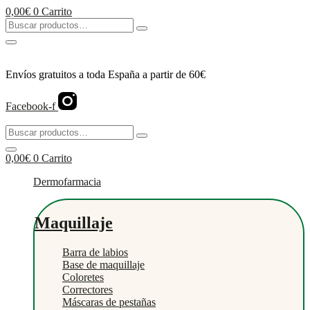
Ir
0,00
€
0
Carrito
al
Buscar
contenido
productos…
Envíos gratuitos a toda España a partir de 60€
Facebook-f
Buscar
productos…
0,00
€
0
Carrito
Dermofarmacia
Maquillaje
Barra de labios
Base de maquillaje
Coloretes
Correctores
Máscaras de pestañas