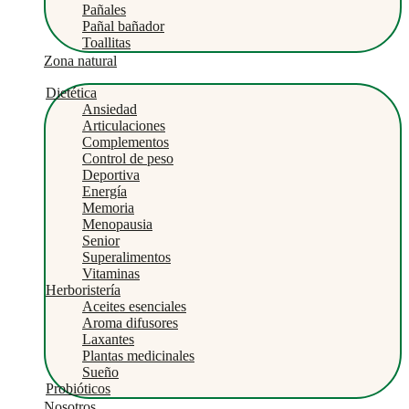
Pañales
Pañal bañador
Toallitas
Zona natural
Dietética
Ansiedad
Articulaciones
Complementos
Control de peso
Deportiva
Energía
Memoria
Menopausia
Senior
Superalimentos
Vitaminas
Herboristería
Aceites esenciales
Aroma difusores
Laxantes
Plantas medicinales
Sueño
Probióticos
Nosotros