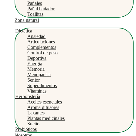
Pañales
Pañal bañador
Toallitas
Zona natural
Dietética
Ansiedad
Articulaciones
Complementos
Control de peso
Deportiva
Energía
Memoria
Menopausia
Senior
Superalimentos
Vitaminas
Herboristería
Aceites esenciales
Aroma difusores
Laxantes
Plantas medicinales
Sueño
Probióticos
Nosotros