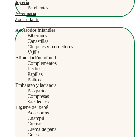
Joyería
Pendientes
Veterinaria
Zona infantil
Accesorios infantiles
Biberones
Canastillas
Chupetes y mordedores
Vajilla
Alimentación infantil
Complementos
Leches
Papillas
Potitos
Embarazo y lactancia
Postparto
Compresas
Sacaleches
Higiene del bebé
Accesorios
Champú
Cremas
Crema de pañal
Geles