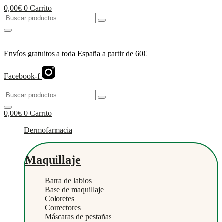
Ir
0,00
€
0
Carrito
al
Buscar
contenido
productos…
Envíos gratuitos a toda España a partir de 60€
Facebook-f
Buscar
productos…
0,00
€
0
Carrito
Dermofarmacia
Maquillaje
Barra de labios
Base de maquillaje
Coloretes
Correctores
Máscaras de pestañas