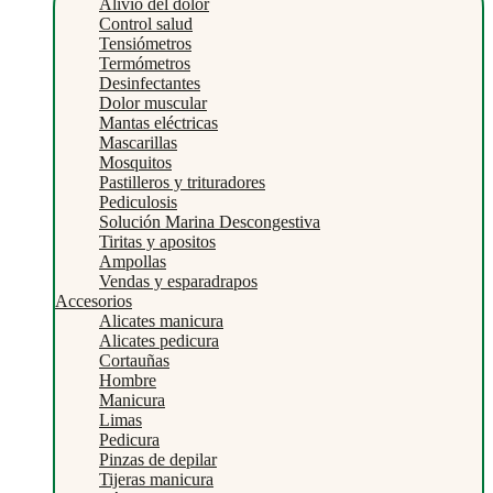
Alivio del dolor
Control salud
Tensiómetros
Termómetros
Desinfectantes
Dolor muscular
Mantas eléctricas
Mascarillas
Mosquitos
Pastilleros y trituradores
Pediculosis
Solución Marina Descongestiva
Tiritas y apositos
Ampollas
Vendas y esparadrapos
Accesorios
Alicates manicura
Alicates pedicura
Cortauñas
Hombre
Manicura
Limas
Pedicura
Pinzas de depilar
Tijeras manicura