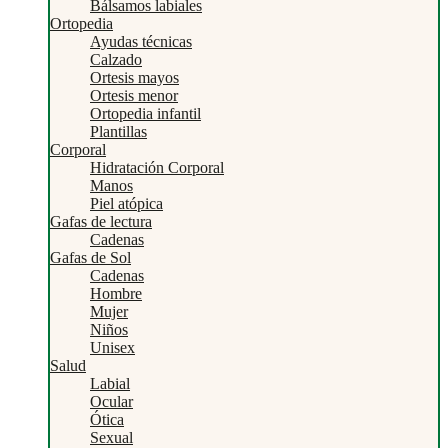
Bálsamos labiales
Ortopedia
Ayudas técnicas
Calzado
Ortesis mayos
Ortesis menor
Ortopedia infantil
Plantillas
Corporal
Hidratación Corporal
Manos
Piel atópica
Gafas de lectura
Cadenas
Gafas de Sol
Cadenas
Hombre
Mujer
Niños
Unisex
Salud
Labial
Ocular
Ótica
Sexual