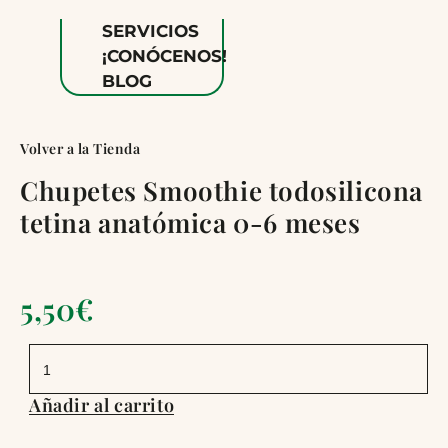
SERVICIOS
¡CONÓCENOS!
BLOG
Volver a la Tienda
Chupetes Smoothie todosilicona
tetina anatómica 0-6 meses
5,50
€
Chupetes
Smoothie
todosilicona
tetina
Añadir al carrito
anatómica
0-
6