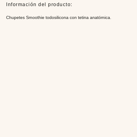
meses
Información del producto:
cantidad
Chupetes Smoothie todosilicona con tetina anatómica.