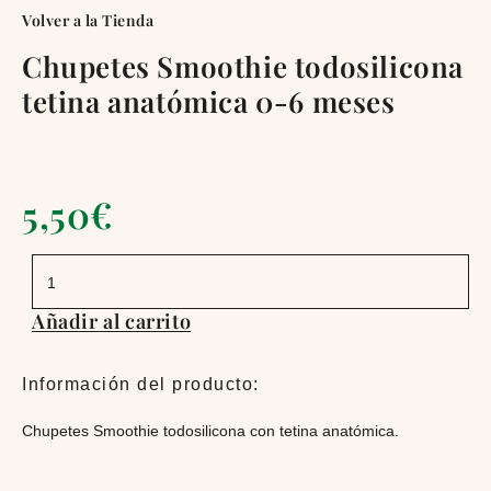
Volver a la Tienda
Chupetes Smoothie todosilicona
tetina anatómica 0-6 meses
5,50
€
Chupetes
Smoothie
todosilicona
tetina
Añadir al carrito
anatómica
0-
6
meses
Información del producto:
cantidad
Chupetes Smoothie todosilicona con tetina anatómica.