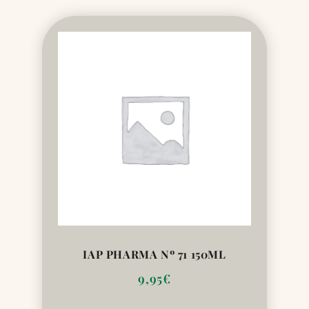
IAP PHARMA Nº 71 150ML
9,95
€