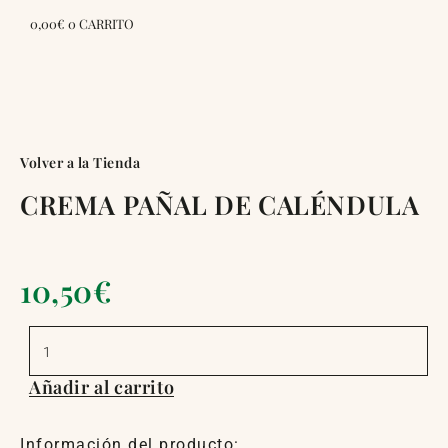
0,00
€
0
CARRITO
Volver a la Tienda
CREMA PAÑAL DE CALÉNDULA
10,50
€
CREMA
PAÑAL
DE
CALÉNDULA
Añadir al carrito
cantidad
Información del producto: