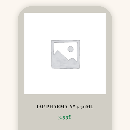
IAP PHARMA Nº 4 30ML
3,95
€