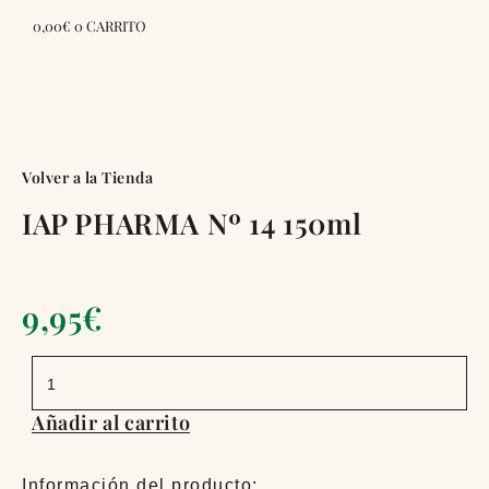
0,00
€
0
CARRITO
Volver a la Tienda
IAP PHARMA Nº 14 150ml
9,95
€
IAP
PHARMA
Nº
14
Añadir al carrito
150ml
cantidad
Información del producto: