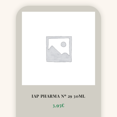
IAP PHARMA Nº 29 30ML
3,95
€