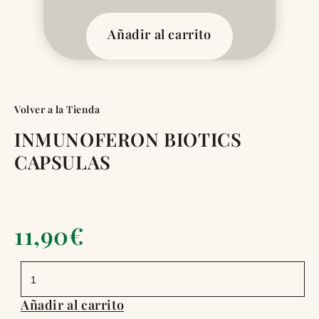
Añadir al carrito
Volver a la Tienda
INMUNOFERON BIOTICS
CAPSULAS
11,90
€
INMUNOFERON
BIOTICS
CAPSULAS
cantidad
Añadir al carrito