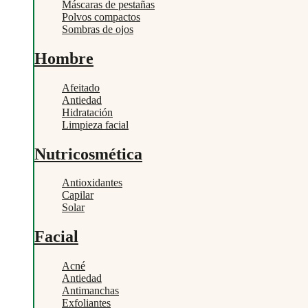
Máscaras de pestañas
Polvos compactos
Sombras de ojos
Hombre
Afeitado
Antiedad
Hidratación
Limpieza facial
Nutricosmética
Antioxidantes
Capilar
Solar
Facial
Acné
Antiedad
Antimanchas
Exfoliantes