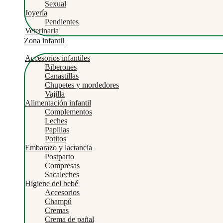
Sexual
Joyería
Pendientes
Veterinaria
Zona infantil
Accesorios infantiles
Biberones
Canastillas
Chupetes y mordedores
Vajilla
Alimentación infantil
Complementos
Leches
Papillas
Potitos
Embarazo y lactancia
Postparto
Compresas
Sacaleches
Higiene del bebé
Accesorios
Champú
Cremas
Crema de pañal