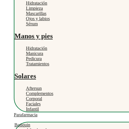
Hidratación
Limpieza
Mascarillas
Ojos y labios
Sérum
Manos y pies
Hidratación
Manicura
Pedicura
Tratamientos
Solares
Aftersun
Complementos
Corporal
Faciales
Infantil
Parafarmacia
Botiquin