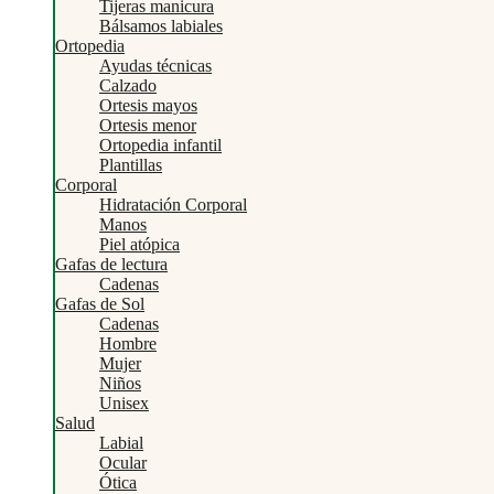
Tijeras manicura
Bálsamos labiales
Ortopedia
Ayudas técnicas
Calzado
Ortesis mayos
Ortesis menor
Ortopedia infantil
Plantillas
Corporal
Hidratación Corporal
Manos
Piel atópica
Gafas de lectura
Cadenas
Gafas de Sol
Cadenas
Hombre
Mujer
Niños
Unisex
Salud
Labial
Ocular
Ótica