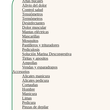
Aftas bucales
Alivio del dolor
Control salud
Tensiómetros
Termómetros
Desinfectantes
Dolor muscular
Mantas eléctricas
Mascarillas
Mosquitos
Pastilleros y trituradores
Pediculosis
Solución Marina Descongestiva
Tiritas y apositos
Ampollas
Vendas y esparadrapos
Accesorios
Alicates manicura
Alicates pedicura
Cortauñas
Hombre
Manicura
Limas
Pedicura
Pinzas de depilar