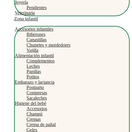
Joyería
Pendientes
Veterinaria
Zona infantil
Accesorios infantiles
Biberones
Canastillas
Chupetes y mordedores
Vajilla
Alimentación infantil
Complementos
Leches
Papillas
Potitos
Embarazo y lactancia
Postparto
Compresas
Sacaleches
Higiene del bebé
Accesorios
Champú
Cremas
Crema de pañal
Geles