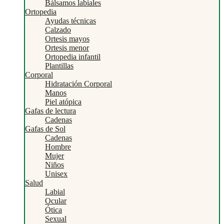
Bálsamos labiales
Ortopedia
Ayudas técnicas
Calzado
Ortesis mayos
Ortesis menor
Ortopedia infantil
Plantillas
Corporal
Hidratación Corporal
Manos
Piel atópica
Gafas de lectura
Cadenas
Gafas de Sol
Cadenas
Hombre
Mujer
Niños
Unisex
Salud
Labial
Ocular
Ótica
Sexual