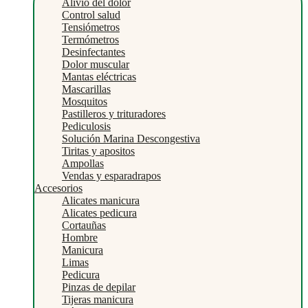
Alivio del dolor
Control salud
Tensiómetros
Termómetros
Desinfectantes
Dolor muscular
Mantas eléctricas
Mascarillas
Mosquitos
Pastilleros y trituradores
Pediculosis
Solución Marina Descongestiva
Tiritas y apositos
Ampollas
Vendas y esparadrapos
Accesorios
Alicates manicura
Alicates pedicura
Cortauñas
Hombre
Manicura
Limas
Pedicura
Pinzas de depilar
Tijeras manicura