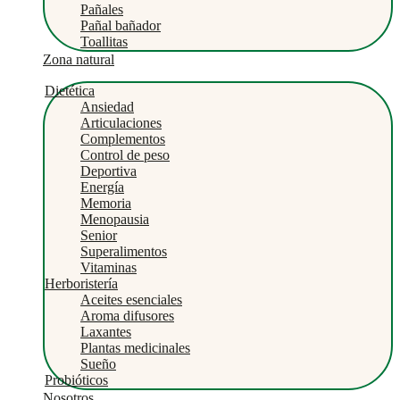
Pañales
Pañal bañador
Toallitas
Zona natural
Dietética
Ansiedad
Articulaciones
Complementos
Control de peso
Deportiva
Energía
Memoria
Menopausia
Senior
Superalimentos
Vitaminas
Herboristería
Aceites esenciales
Aroma difusores
Laxantes
Plantas medicinales
Sueño
Probióticos
Nosotros