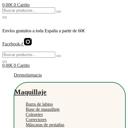
Ir
0,00
€
0
Carrito
al
Buscar
contenido
productos…
Envíos gratuitos a toda España a partir de 60€
Facebook-f
Buscar
productos…
0,00
€
0
Carrito
Dermofarmacia
Maquillaje
Barra de labios
Base de maquillaje
Coloretes
Correctores
Máscaras de pestañas