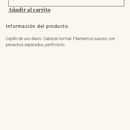
DENTAL
PERIO
Añadir al carrito
cantidad
Información del producto:
Cepillo de uso diario. Cabezal normal. Filamentos suaves, con
penachos separados, perfil recto.