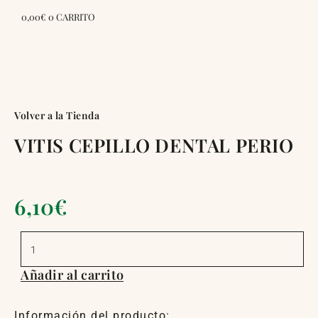
0,00
€
0
CARRITO
Volver a la Tienda
VITIS CEPILLO DENTAL PERIO
6,10
€
VITIS
CEPILLO
DENTAL
PERIO
Añadir al carrito
cantidad
Información del producto: