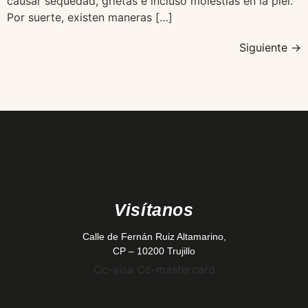
causar sequedad, grietas e incluso molestias en la piel.
Por suerte, existen maneras […]
Siguiente
→
Visítanos
Calle de Fernán Ruiz Altamarino,
CP – 10200 Trujillo
Cc-visa
Cc-mastercard