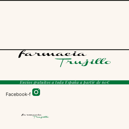
Ir
al
contenido
Envíos gratuitos a toda España a partir de 60€
Facebook-f