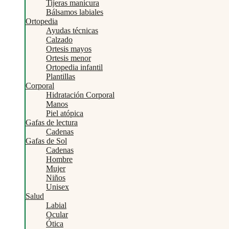
Tijeras manicura
Bálsamos labiales
Ortopedia
Ayudas técnicas
Calzado
Ortesis mayos
Ortesis menor
Ortopedia infantil
Plantillas
Corporal
Hidratación Corporal
Manos
Piel atópica
Gafas de lectura
Cadenas
Gafas de Sol
Cadenas
Hombre
Mujer
Niños
Unisex
Salud
Labial
Ocular
Ótica