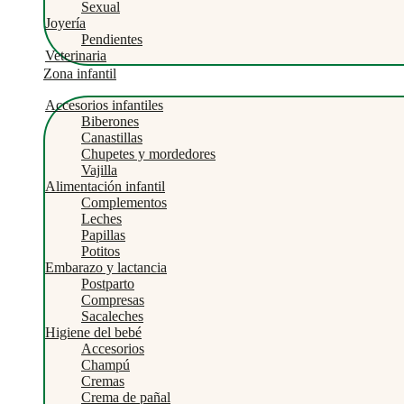
Sexual
Joyería
Pendientes
Veterinaria
Zona infantil
Accesorios infantiles
Biberones
Canastillas
Chupetes y mordedores
Vajilla
Alimentación infantil
Complementos
Leches
Papillas
Potitos
Embarazo y lactancia
Postparto
Compresas
Sacaleches
Higiene del bebé
Accesorios
Champú
Cremas
Crema de pañal