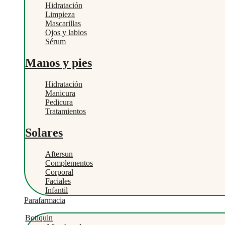
Hidratación
Limpieza
Mascarillas
Ojos y labios
Sérum
Manos y pies
Hidratación
Manicura
Pedicura
Tratamientos
Solares
Aftersun
Complementos
Corporal
Faciales
Infantil
Parafarmacia
Botiquin