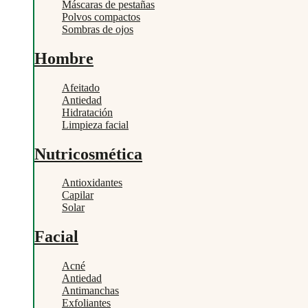
Máscaras de pestañas
Polvos compactos
Sombras de ojos
Hombre
Afeitado
Antiedad
Hidratación
Limpieza facial
Nutricosmética
Antioxidantes
Capilar
Solar
Facial
Acné
Antiedad
Antimanchas
Exfoliantes