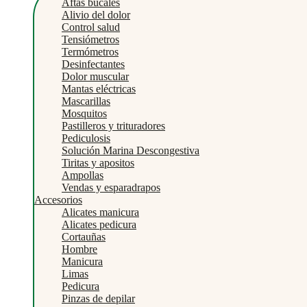
Aftas bucales
Alivio del dolor
Control salud
Tensiómetros
Termómetros
Desinfectantes
Dolor muscular
Mantas eléctricas
Mascarillas
Mosquitos
Pastilleros y trituradores
Pediculosis
Solución Marina Descongestiva
Tiritas y apositos
Ampollas
Vendas y esparadrapos
Accesorios
Alicates manicura
Alicates pedicura
Cortauñas
Hombre
Manicura
Limas
Pedicura
Pinzas de depilar